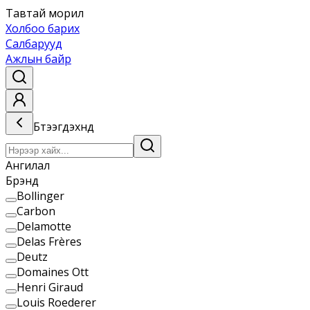
Тавтай морил
Холбоо барих
Салбарууд
Ажлын байр
Бүтээгдэхүүнүүд
Ангилал
Брэнд
Bollinger
Carbon
Delamotte
Delas Frères
Deutz
Domaines Ott
Henri Giraud
Louis Roederer