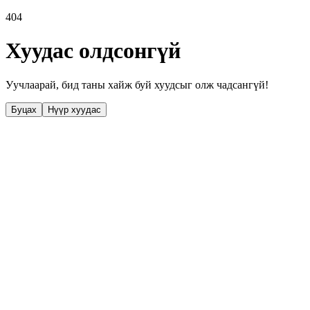
404
Хуудас олдсонгүй
Уучлаарай, бид таны хайж буй хуудсыг олж чадсангүй!
Буцах
Нүүр хуудас