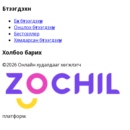
Бүтээгдэхүүн
Бүх бүтээгдэхүүн
Онцлох бүтээгдэхүүн
Бестселлер
Хямдарсан бүтээгдэхүүн
Холбоо барих
©
2026
Онлайн худалдааг хөгжүүлэгч
платформ
.