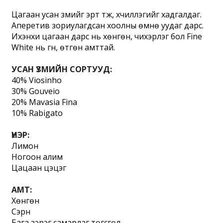
Цагаан усан үзмийг эрт түүж, хүчиллэгийг хадгалдаг. 
Аперетив зориулагдсан хоолны өмнө уудаг дарс. 
Ихэнхи цагаан дарс нь хөнгөн, чихэрлэг бол Fine 
White нь гүн, өтгөн амттай.
УСАН ҮЗМИЙН СОРТУУД:
﻿40% Viosinho
30% Gouveio
20% Mavasia Fina
10% Rabigato
ҮНЭР: 
Лимон
Ногоон алим
Цацаан цэцэг
АМТ: 
Хөнгөн 
Сэрүүн 
Бага зэрэг самарлаг төгсгөл