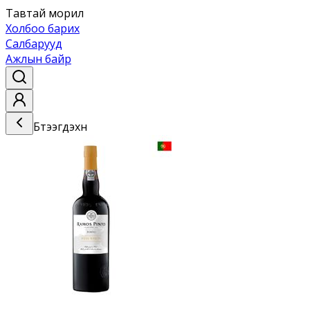
Тавтай морил
Холбоо барих
Салбарууд
Ажлын байр
Бүтээгдэхүүн