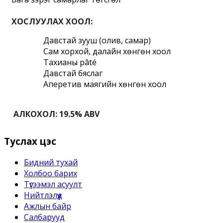
ХОСЛУУЛАХ ХООЛ:
﻿Давстай зууш (олив, самар)
Сам хорхой, далайн хөнгөн хоол
Тахианы pâté
Давстай бяслаг
Аперетив маягийн хөнгөн хоол
 АЛКОХОЛ: 19.5% ABV
Туслах цэс
Бидний тухай
Холбоо барих
Түгээмэл асуулт
Нийтлэлүүд
Ажлын байр
Салбарууд