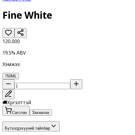
Fine White
120,000
19.5% ABV
Хэмжээ
:
750ML
🚚
Хүргэлттэй
Сагслах
Захиалах
Бүтээгдэхүүний тайлбар