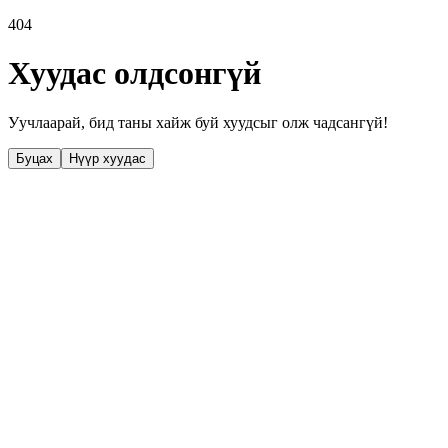
404
Хуудас олдсонгүй
Уучлаарай, бид таны хайж буй хуудсыг олж чадсангүй!
Буцах
Нүүр хуудас