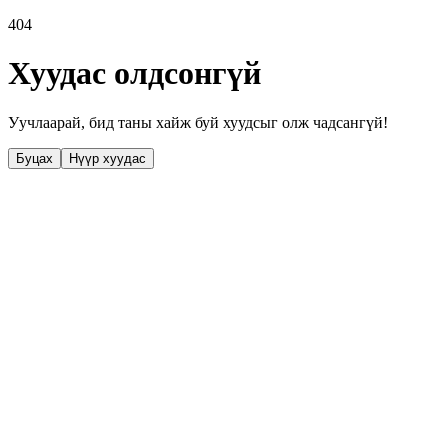
404
Хуудас олдсонгүй
Уучлаарай, бид таны хайж буй хуудсыг олж чадсангүй!
Буцах
Нүүр хуудас