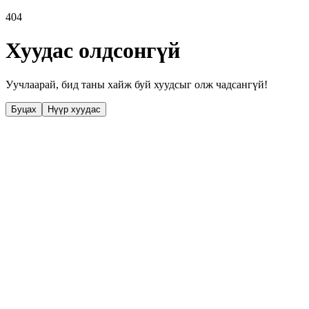
404
Хуудас олдсонгүй
Уучлаарай, бид таны хайж буй хуудсыг олж чадсангүй!
Буцах
Нүүр хуудас