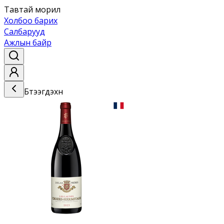
Тавтай морил
Холбоо барих
Салбарууд
Ажлын байр
Бүтээгдэхүүн