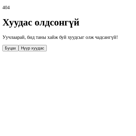
404
Хуудас олдсонгүй
Уучлаарай, бид таны хайж буй хуудсыг олж чадсангүй!
Буцах
Нүүр хуудас