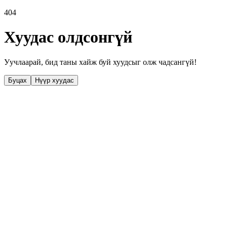
404
Хуудас олдсонгүй
Уучлаарай, бид таны хайж буй хуудсыг олж чадсангүй!
Буцах
Нүүр хуудас