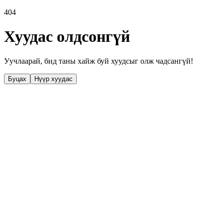
404
Хуудас олдсонгүй
Уучлаарай, бид таны хайж буй хуудсыг олж чадсангүй!
Буцах
Нүүр хуудас