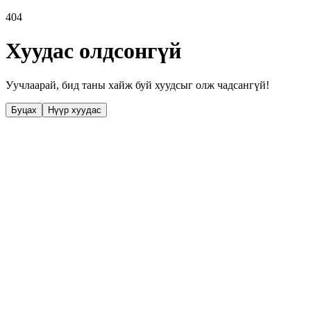
404
Хуудас олдсонгүй
Уучлаарай, бид таны хайж буй хуудсыг олж чадсангүй!
Буцах
Нүүр хуудас