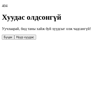
404
Хуудас олдсонгүй
Уучлаарай, бид таны хайж буй хуудсыг олж чадсангүй!
Буцах
Нүүр хуудас