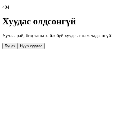
404
Хуудас олдсонгүй
Уучлаарай, бид таны хайж буй хуудсыг олж чадсангүй!
Буцах
Нүүр хуудас