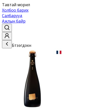
Тавтай морил
Холбоо барих
Салбарууд
Ажлын байр
Бүтээгдэхүүн