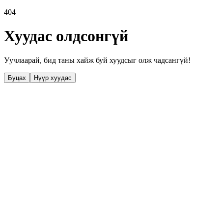
404
Хуудас олдсонгүй
Уучлаарай, бид таны хайж буй хуудсыг олж чадсангүй!
Буцах
Нүүр хуудас