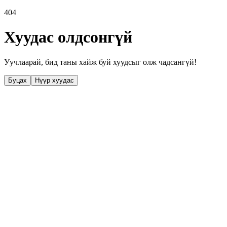
404
Хуудас олдсонгүй
Уучлаарай, бид таны хайж буй хуудсыг олж чадсангүй!
Буцах
Нүүр хуудас