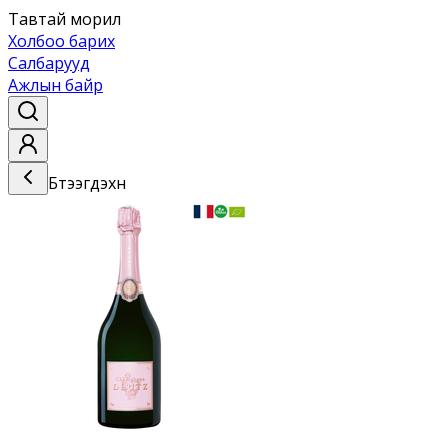
Тавтай морил
Холбоо барих
Салбарууд
Ажлын байр
Бүтээгдэхүүн