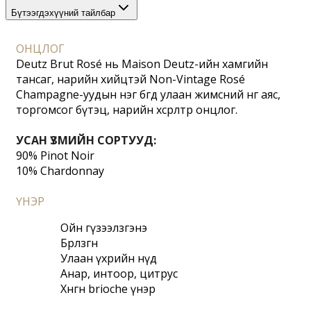
Бүтээгдэхүүний тайлбар
ОНЦЛОГ
Deutz Brut Rosé нь Maison Deutz-ийн хамгийн 
тансаг, нарийн хийцтэй Non-Vintage Rosé 
Champagne-уудын нэг бөгөөд улаан жимсний өнгө аяс, 
торгомсог бүтэц, нарийн хөөсрөлтөөрөө онцлог.
УСАН ҮЗМИЙН СОРТУУД:
90% Pinot Noir
10% Chardonnay
ҮНЭР
Ойн гүзээлзгэнэ
Бөөрөлзгөнө
Улаан үхрийн нүд
Анар, интоор, цитрус
Хөнгөн brioche үнэр 