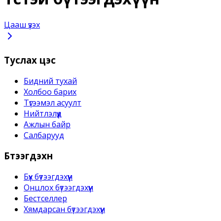
Цааш үзэх
Туслах цэс
Бидний тухай
Холбоо барих
Түгээмэл асуулт
Нийтлэлүүд
Ажлын байр
Салбарууд
Бүтээгдэхүүн
Бүх бүтээгдэхүүн
Онцлох бүтээгдэхүүн
Бестселлер
Хямдарсан бүтээгдэхүүн