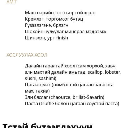
АМТ
Маш нарийн, тогтвортой хөөсрөлт
Кремлэг, торгомсог бүтэц
Гүзээлзгэнэ, бөөрөлзгөнө
Шохойн чулуулаг минерал мэдрэмж
Шинэхэн, урт finish
﻿ХОСЛУУЛАХ ХООЛ 
Далайн гаралтай хоол (сам хорхой, хавч, 
зөөлөн махтай далайн амьтад, scallop, lobster, 
sushi, sashimi)
Цагаан мах (нимбэгтэй цагаан загасны 
мах, тахиа)
Зөөлөн бяслаг (chaource, brillat-Savarin)
Паста (truffle болон цагаан соустай паста)
Төстэй бүтээгдэхүүн