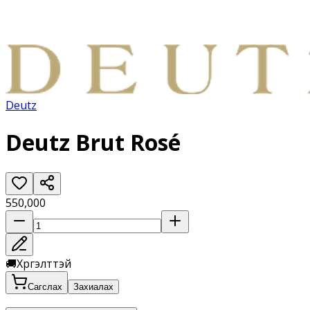
Deutz
Deutz Brut Rosé
550,000
🚚
Хүргэлттэй
Сагслах
Захиалах