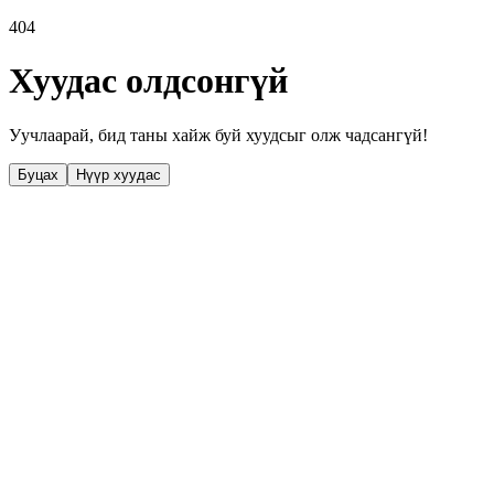
404
Хуудас олдсонгүй
Уучлаарай, бид таны хайж буй хуудсыг олж чадсангүй!
Буцах
Нүүр хуудас