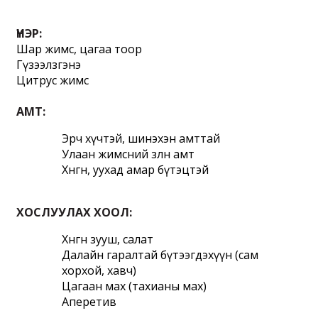
ҮНЭР:
Шар жимс, цагаа тоор
Гүзээлзгэнэ
Цитрус жимс
АМТ:
Эрч хүчтэй, шинэхэн амттай
Улаан жимсний зөөлөн амт
Хөнгөн, уухад амар бүтэцтэй
ХОСЛУУЛАХ ХООЛ:
﻿Хөнгөн зууш, салат
Далайн гаралтай бүтээгдэхүүн (сам 
хорхой, хавч)
Цагаан мах (тахианы мах)
Аперетив