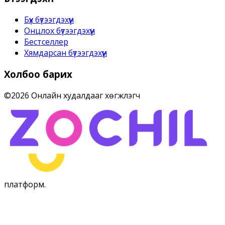
Бүх бүтээгдэхүүн
Онцлох бүтээгдэхүүн
Бестселлер
Хямдарсан бүтээгдэхүүн
Холбоо барих
©
2026
Онлайн худалдааг хөгжүүлэгч
платформ
.