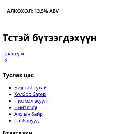
﻿АЛКОХОЛ: 13.5% ABV
Төстэй бүтээгдэхүүн
Цааш үзэх
Туслах цэс
Бидний тухай
Холбоо барих
Түгээмэл асуулт
Нийтлэлүүд
Ажлын байр
Салбарууд
Бүтээгдэхүүн