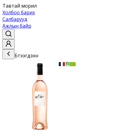
Тавтай морил
Холбоо барих
Салбарууд
Ажлын байр
Бүтээгдэхүүн