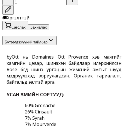
🚚
Хүргэлттэй
Сагслах
Захиалах
Бүтээгдэхүүний тайлбар
byOtt нь Domaines Ott Provence хэв маягийг 
хамгийн цэвэр, шинэхэн байдлаар илэрхийлсэн 
Rosé бөгөөд шинэ ургацын жимсний амтыг шууд 
мэдрүүлэхэд зориулагдсан. Органик тариалалт, 
байгальд ээлтэй арга.
УСАН ҮЗМИЙН СОРТУУД:
60% Grenache
26% Cinsault
7% Syrah
7% Mourverde