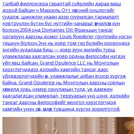
талбай филлоксера гаралтай сүйрлийн дараа маш
дорой байсан ч Марсель Отт хөрсний онцлогийг
судалж, шинжлэх ухаан дээр суурилсан тариалалт
нэвтрүүлэн бүтэн бүс нутгийн чанарыг өөрчилсөн хүн
болсон.2004 онд Domaines Ott Францын тансаг
оргилуун дарсны домог Louis Roederer группийн нэгэн
гишүүн болсон.Энэ нь хоёр том гэр бүлийн хоорондох
энгийн худалдаа биш — хоёр зуун жилийн турш
уламжлалаа хадгалсан хоёр ордны философи нэгдэх
үйл явц байсан. Grand Opulence LLC нь Монголын
хэрэглэгчиддээ дэлхийн хамгийн тансаг дарс
үйлдвэрлэгчдийн өв, уламжлалыг албан ёсоор хүргэж
байна. Grand Opulence нь Монголын дарсны соёлын
хөгжилд хувь нэмэр оруулахын тулд, үе дамжин
хадгалагдсан уламжлал, терруарын үнэ цэнэ, дэлхийн
тансаг дарсны философийг монгол хэрэглэгчдэд
хамгийн үнэн зөв, өндөр түвшинд хүргэх зорилготой.