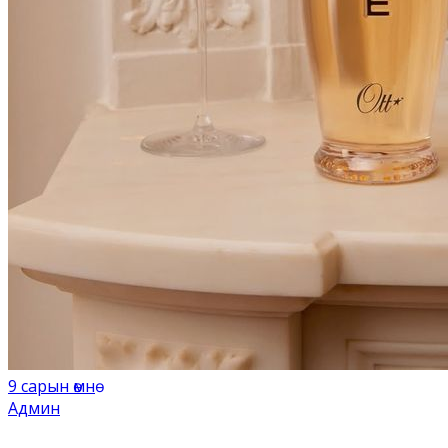
9 сарын өмнө
Админ