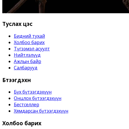
Туслах цэс
Бидний тухай
Холбоо барих
Түгээмэл асуулт
Нийтлэлүүд
Ажлын байр
Салбарууд
Бүтээгдэхүүн
Бүх бүтээгдэхүүн
Онцлох бүтээгдэхүүн
Бестселлер
Хямдарсан бүтээгдэхүүн
Холбоо барих