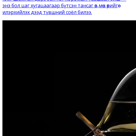
энэ бол цаг хугацаагаар бүтсэн тансаг өв,мөн өөрийгөө
илэрхийлэх дээд түвшний соёл билээ.