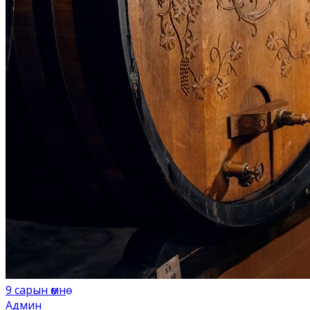
9 сарын өмнө
Админ