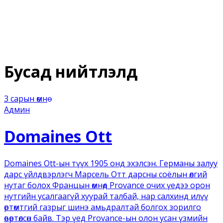
Бусад нийтлэлүүд
3 сарын өмнө
Админ
Domaines Ott
Domaines Ott-ын түүх 1905 онд эхэлсэн. Германы залуу
дарс үйлдвэрлэгч Марсель Отт дарсны соёлын өлгий
нутаг болох Францын өмнөд Provance очих үедээ орон
нутгийн усалгаагүй хуурай талбай, нар салхинд илүү
өртөмтгий газрыг шинэ амьдралтай болгох зорилго
өвөртөлсөн байв. Тэр үед Provance-ын олон усан үзмийн