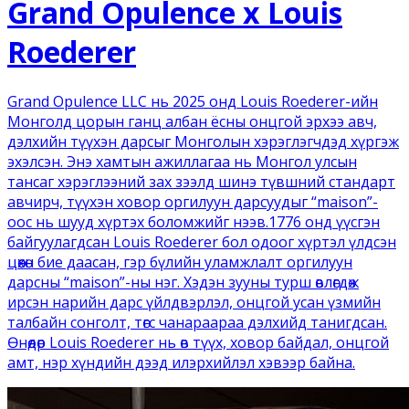
Grand Opulence x Louis
Roederer
Grand Opulence LLC нь 2025 онд Louis Roederer-ийн
Монголд цорын ганц албан ёсны онцгой эрхээ авч,
дэлхийн түүхэн дарсыг Монголын хэрэглэгчдэд хүргэж
эхэлсэн. Энэ хамтын ажиллагаа нь Монгол улсын
тансаг хэрэглээний зах зээлд шинэ түвшний стандарт
авчирч, түүхэн ховор оргилуун дарсуудыг “maison”-
оос нь шууд хүртэх боломжийг нээв.1776 онд үүсгэн
байгуулагдсан Louis Roederer бол одоог хүртэл үлдсэн
цөөхөн бие даасан, гэр бүлийн уламжлалт оргилуун
дарсны “maison”-ны нэг. Хэдэн зууны турш өвлөгдөж
ирсэн нарийн дарс үйлдвэрлэл, онцгой усан үзмийн
талбайн сонголт, төгс чанараараа дэлхийд танигдсан.
Өнөөдөр Louis Roederer нь өв түүх, ховор байдал, онцгой
амт, нэр хүндийн дээд илэрхийлэл хэвээр байна.