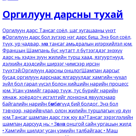
Оргилуун дарсны тухай
Оргилуун дарс: Тансаг соёл, цаг хугацааны үнэт
өвОргилуун дарс бол зүгээр нэг дарс биш. Энэ бол соёл,
түүх, ур чадвар, мөн тансаг амьдралын илэрхийлэл юм.
Францын Шампань бүс нутагт л бүтээгддэг энэхүү
дарс нь хэдэн зуун жилийн турш хаад, язгууртнууд,
дэлхийн дээдсийн ширээг чимсээр ирсэн
түүхтэй.Оргилуун дарсны онцлогШампан дарсыг
бусад оргилуун дарснаас ялгаруулдаг хамгийн чухал
зүйл бол гарал үүсэл болон хийцийн нарийн процесс
юм. Усан үзмийг гараар түүж, тус бүрийг нарийн
хянаж, хоёрдогч исгэлтийг лонхонд явуулснаар
байгалийн нарийн бөмбөлгүүд бий болдог. Энэ бол
тэвчээр, нарийвчлал, олон жилийн туршлагын үр дүн
юм.Тансаг шампан дарс гэж юу вэ?Тансаг зэрэглэлийн
шампан дарсууд нь: • Зөвхөн онцгой сайн ургацын жилд
• Хамгийн шилдэг усан үзмийн талбайгаас • Маш