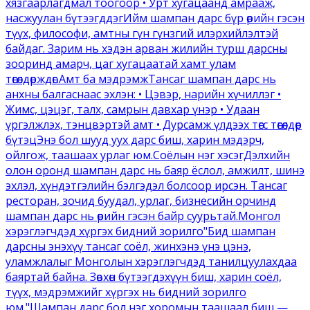
хязгаарлагдмал тоогоор • Урт хугацаанд амрааж,
насжуулан бүтээгддэгИйм шампан дарс бүр өөрийн гэсэн
түүх, философи, амтны гүн гүнзгий илэрхийлэлтэй
байдаг. Зарим нь хэдэн арван жилийн турш дарсны
зооринд амарч, цаг хугацаатай хамт улам
төгөлдөрждөг.Амт ба мэдрэмжТансаг шампан дарс нь
анхны балгаснаас эхлэн: • Цэвэр, нарийн хүчиллэг •
Жимс, цэцэг, талх, самрын давхар үнэр • Удаан
үргэлжлэх, тэнцвэртэй амт • Дурсамж үлдээх төгс төгөлдөр
бүтэцЭнэ бол шууд уух дарс биш, харин мэдэрч,
ойлгож, таашаах урлаг юм.Соёлын нэг хэсэгДэлхийн
олон оронд шампан дарс нь баяр ёслол, амжилт, шинэ
эхлэл, хүндэтгэлийн бэлгэдэл болсоор ирсэн. Тансаг
ресторан, зочид буудал, урлаг, бизнесийн орчинд
шампан дарс нь өөрийн гэсэн байр суурьтай.Монгол
хэрэглэгчдэд хүргэх бидний зорилго"Бид шампан
дарсны энэхүү тансаг соёл, жинхэнэ үнэ цэнэ,
уламжлалыг Монголын хэрэглэгчдэд танилцуулахдаа
баяртай байна. Зөвхөн бүтээгдэхүүн биш, харин соёл,
түүх, мэдрэмжийг хүргэх нь бидний зорилго
юм."Шампан дарс бол нэг хоромын таашаал биш —