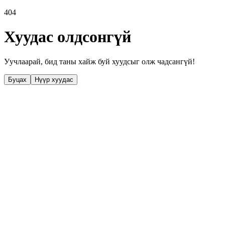
404
Хуудас олдсонгүй
Уучлаарай, бид таны хайж буй хуудсыг олж чадсангүй!
Буцах
Нүүр хуудас