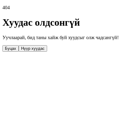
404
Хуудас олдсонгүй
Уучлаарай, бид таны хайж буй хуудсыг олж чадсангүй!
Буцах
Нүүр хуудас