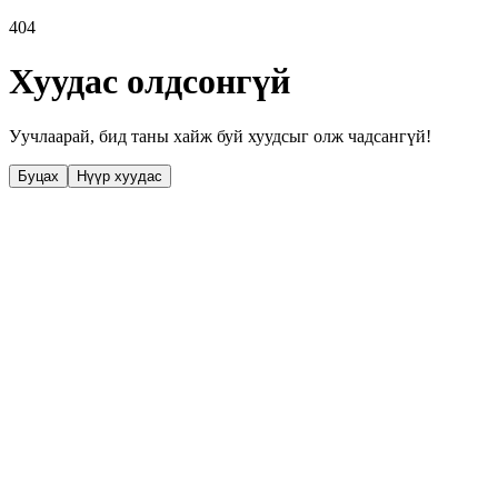
404
Хуудас олдсонгүй
Уучлаарай, бид таны хайж буй хуудсыг олж чадсангүй!
Буцах
Нүүр хуудас